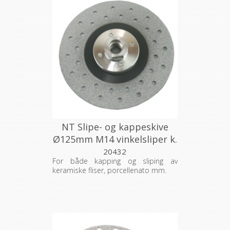
NT Slipe- og kappeskive
Ø125mm M14 vinkelsliper k.
80
20432
For både kapping og sliping av
keramiske fliser, porcellenato mm.