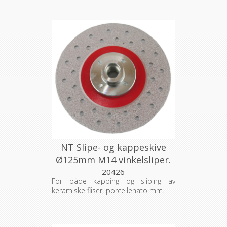
NT Slipe- og kappeskive
Ø125mm M14 vinkelsliper.
k. 50
20426
For både kapping og sliping av
keramiske fliser, porcellenato mm.