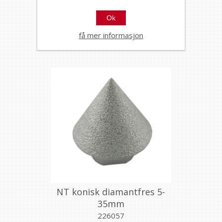
PLUME 125MM, MONTOLIT
802281
Ok
få mer informasjon
NT konisk diamantfres 5-
35mm
226057