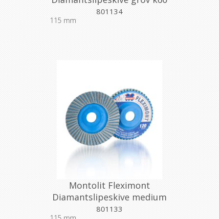
801134
115 mm
Montolit Fleximont
Diamantslipeskive medium
k120
801133
115 mm