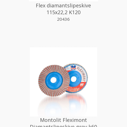
Flex diamantslipeskive
115x22,2 K120
20436
Montolit Fleximont
Diamantslipeskive grov k60