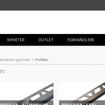
NYHETER
OUTLET
FORHANDLERE
ørnelister og profiler
/
Profilitec
tec