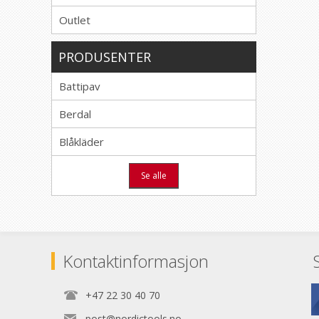
Outlet
PRODUSENTER
Battipav
Berdal
Blåkläder
Se alle
Kontaktinformasjon
+47 22 30 40 70
post@nordictools.no