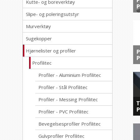
P
Kutte- og boreverktøy
P
Slipe- og poleringsutstyr
Murverktøy
Sugekopper
Hjørnelister og profiler
P
P
Profilitec
Profiler - Aluminium Profilitec
Profiler - Stål Profilitec
Profiler - Messing Profilitec
T
P
Profiler - PVC Profilitec
Bevegelsesprofiler Profilitec
Gulvprofiler Profilitec