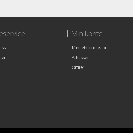
service
Min konto
oss
Kundeinformasjon
der
Adresser
Ordrer