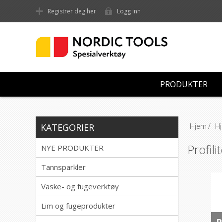
Registrer deg her
Logg inn
PRODUKTER
KATEGORIER
Hjem
/
Hj
Profili
NYE PRODUKTER
Tannsparkler
Vaske- og fugeverktøy
Lim og fugeprodukter