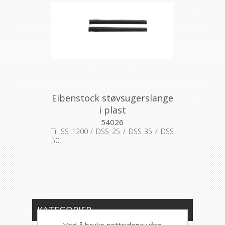
Eibenstock støvsugerslange
i plast
54026
Til SS 1200 / DSS 25 / DSS 35 / DSS
50
KATEGORIER
Ved å bruke nettsidene våre