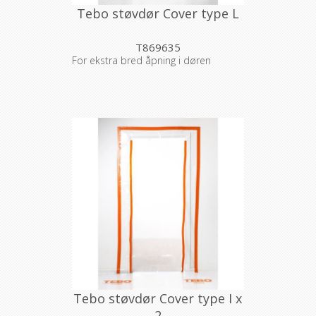
Tebo støvdør Cover type L
T869635
For ekstra bred åpning i døren
Tebo støvdør Cover type I x
2