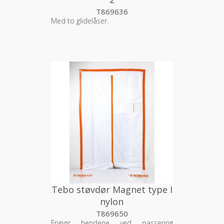
T869636
Med to glidelåser.
Tebo støvdør Magnet type I
nylon
T869650
Frigjør hendene ved passering