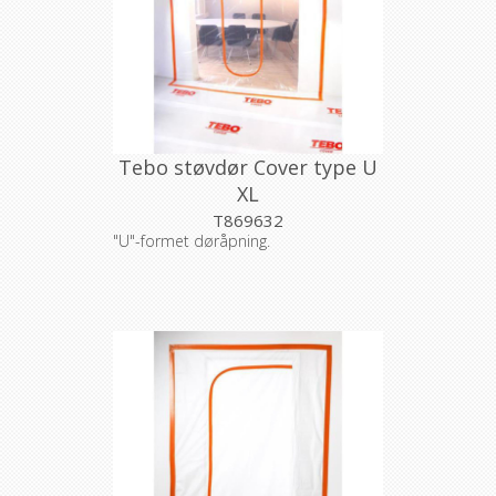
Tebo støvdør Cover type U
XL
T869632
"U"-formet døråpning.