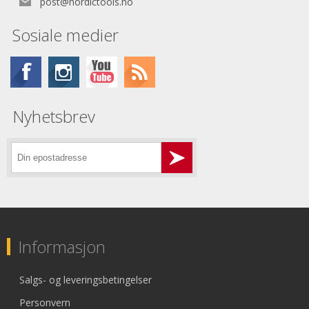
post@nordictools.no
Sosiale medier
Nyhetsbrev
Informasjon
Salgs- og leveringsbetingelser
Personvern