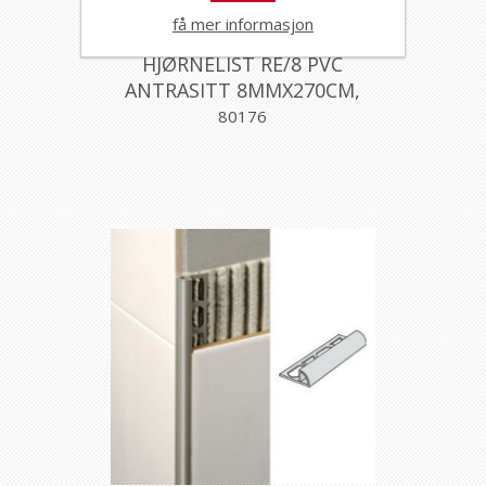
få mer informasjon
HJØRNELIST RE/8 PVC
ANTRASITT 8MMX270CM,
PROFILPAS
80176