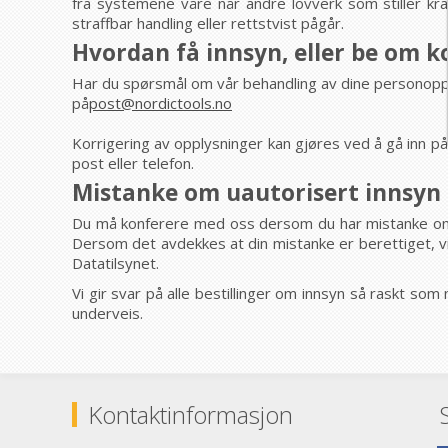
fra systemene våre når andre lovverk som stiller kra
straffbar handling eller rettstvist pågår.
Hvordan få innsyn, eller be om k
Har du spørsmål om vår behandling av dine personopplys
på
post@nordictools.no
Korrigering av opplysninger kan gjøres ved å gå inn p
post eller telefon.
Mistanke om uautorisert innsyn
Du må konferere med oss dersom du har mistanke om at
Dersom det avdekkes at din mistanke er berettiget, vil
Datatilsynet.
Vi gir svar på alle bestillinger om innsyn så raskt som
underveis.
Kontaktinformasjon