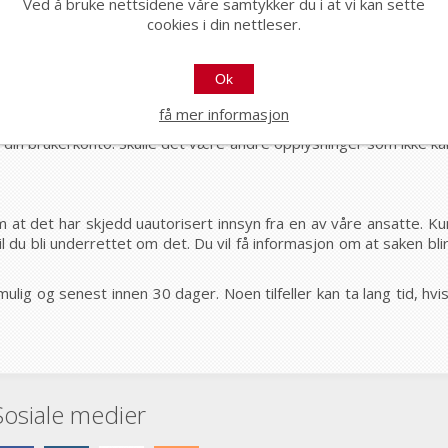
v om lagring og/eller arkivering opphører etter 5 år. Informas
Ved å bruke nettsidene våre samtykker du i at vi kan sette
cookies i din nettleser.
orrigering eller sletting av kundeopply
Ok
ninger, eller denne personvernerklæringen, eller ønsker innsyn i
få mer informasjon
å din brukerkonto. Skulle det være andre opplysninger som ikke ka
 det har skjedd uautorisert innsyn fra en av våre ansatte. Kunde
 du bli underrettet om det. Du vil få informasjon om at saken bli
 mulig og senest innen 30 dager. Noen tilfeller kan ta lang tid, h
Sosiale medier