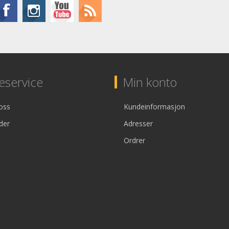
service
Min konto
oss
Kundeinformasjon
der
Adresser
Ordrer