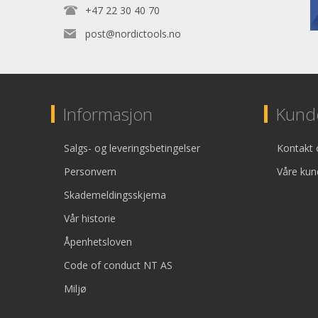
+47 22 30 40 70
post@nordictools.no
Informasjon
Kunde
Salgs- og leveringsbetingelser
Kontakt 
Personvern
Våre kun
Skademeldingsskjema
Vår historie
Åpenhetsloven
Code of conduct NT AS
Miljø