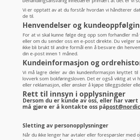
behandlingsansvarlig innebærer primært at det er vi s
Vi er opptatt av at du forstår hvordan vi håndterer da
de til.
Henvendelser og kundeoppfølgi
For at vi skal kunne følge deg opp som forhandler må 
eller om du sender oss en e-post direkte. Du velger sel
ikke bli brukt til andre formål enn å besvare din henve
din e-post innen 1 måned.
Kundeinformasjon og ordrehisto
Vi må lagre deler av din kundeinformasjon knyttet til 
lovverk som bokføringsloven. Det er også viktig at vi
eller reklamasjon, eller ønsker å kjøpe tilleggsdeler elle
Rett til innsyn i opplysninger
Dersom du er kunde av oss, eller har vært 
må gjøre er å kontakte oss på
post@nordic
Sletting av personopplysninger
Når du ikke lenger har avtaler eller forespørsler med 