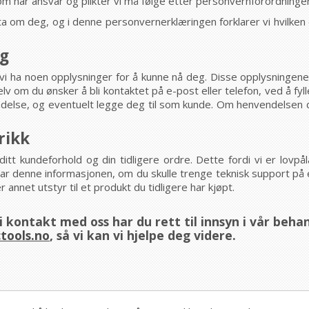
om har ansvar og plikter vi må følge etter personvernforordninge
ta om deg, og i denne personvernerklæringen forklarer vi hvilken d
ng
vi ha noen opplysninger for å kunne nå deg. Disse opplysningene e
v om du ønsker å bli kontaktet på e-post eller telefon, ved å fyl
ndelse, og eventuelt legge deg til som kunde. Om henvendelsen din
rikk
ditt kundeforhold og din tidligere ordre. Dette fordi vi er lovp
 har denne informasjonen, om du skulle trenge teknisk support på 
r annet utstyr til et produkt du tidligere har kjøpt.
i kontakt med oss har du rett til innsyn i vår beha
tools.no
, så vi kan vi hjelpe deg videre.
oss vil vi fortsatt ta vare på enkelte av dine personopplysninger