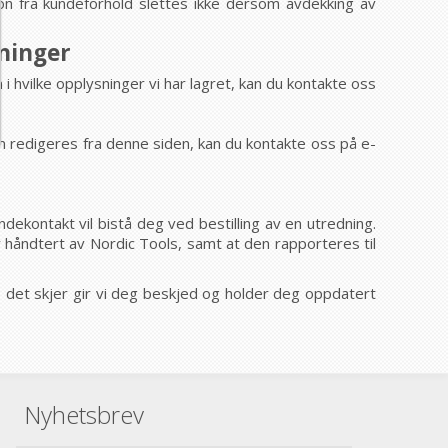
jon fra kundeforhold slettes ikke dersom avdekking av
sninger
 hvilke opplysninger vi har lagret, kan du kontakte oss
n redigeres fra denne siden, kan du kontakte oss på e-
kontakt vil bistå deg ved bestilling av en utredning.
r håndtert av Nordic Tools, samt at den rapporteres til
vis det skjer gir vi deg beskjed og holder deg oppdatert
Nyhetsbrev