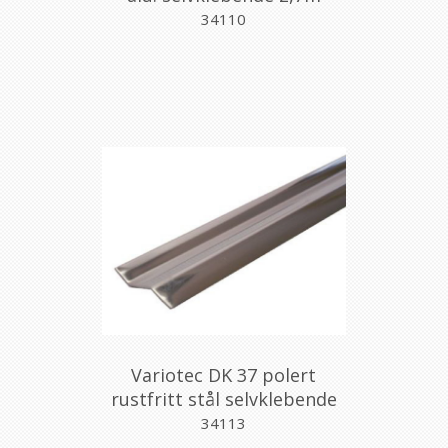
34110
Variotec DK 37 polert
rustfritt stål selvklebende
2,7m
34113