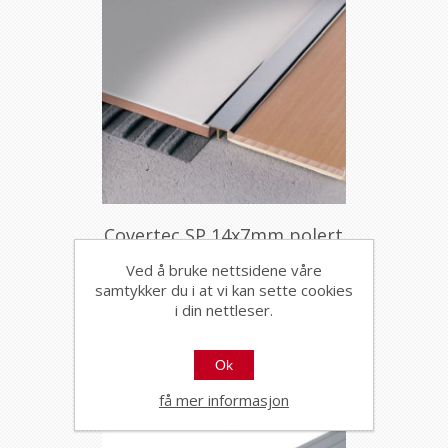
Covertec SP 14x7mm polert
rustfritt stål 2,7m
Ved å bruke nettsidene våre
3099
samtykker du i at vi kan sette cookies
i din nettleser.
Ok
få mer informasjon