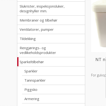
Slukrister, inspeksjonsluker,
designhyller mm.
Membraner og tilbehør
Ventilatorer, pumper
Tildekking
Rengjørings- og
vedlikeholdsprodukter
NT n
Sparkeltilbehør
Sparkler
For gulvsp
Tannsparkler
Piggsko
Armering