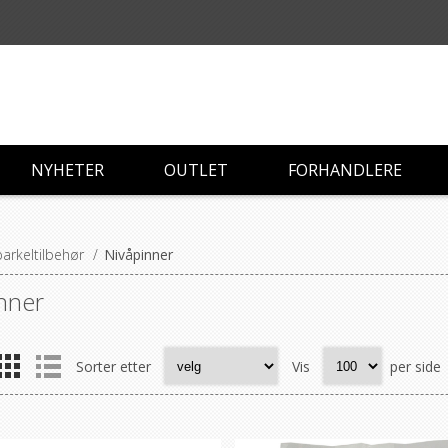
NYHETER
OUTLET
FORHANDLERE
arkeltilbehør
/
Nivåpinner
nner
Sorter etter
Vis
per side