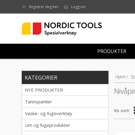
Registrer deg her
Logg inn
PRODUKTER
KATEGORIER
Hjem
/
Sp
Nivåpi
NYE PRODUKTER
Tannsparkler
Vis som
Vaske- og fugeverktøy
Lim og fugeprodukter