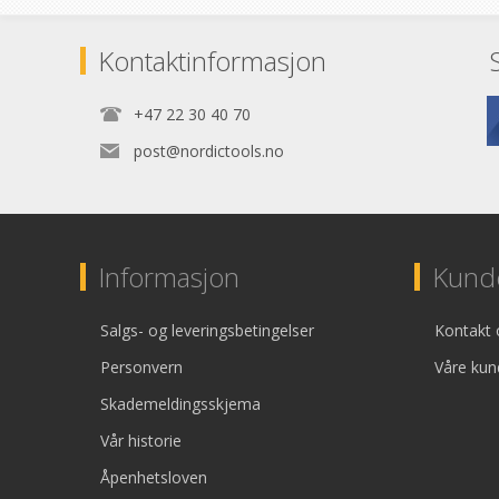
Kontaktinformasjon
+47 22 30 40 70
post@nordictools.no
Informasjon
Kunde
Salgs- og leveringsbetingelser
Kontakt 
Personvern
Våre kun
Skademeldingsskjema
Vår historie
Åpenhetsloven