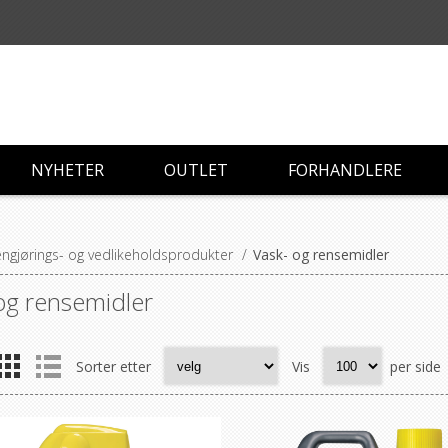
NYHETER
OUTLET
FORHANDLERE
ngjørings- og vedlikeholdsprodukter
/
Vask- og rensemidler
og rensemidler
Sorter etter
Vis
per side