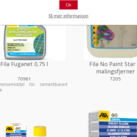
Ok
få mer informasjon
Fila Fuganet 0,75 l
Fila No Paint Star 
malingsfjerner
70961
7205
 rensemiddel for sementbasert
e