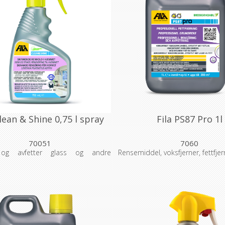
Clean & Shine 0,75 l spray
Fila PS87 Pro 1l
70051
7060
 og avfetter glass og andre
Rensemiddel, voksfjerner, fettfjer