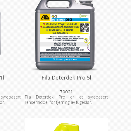
1l
Fila Deterdek Pro 5l
70021
yrebasert
Fila Deterdek Pro er et syrebasert
ør.
rensemiddel for fjerning av fugeslør.