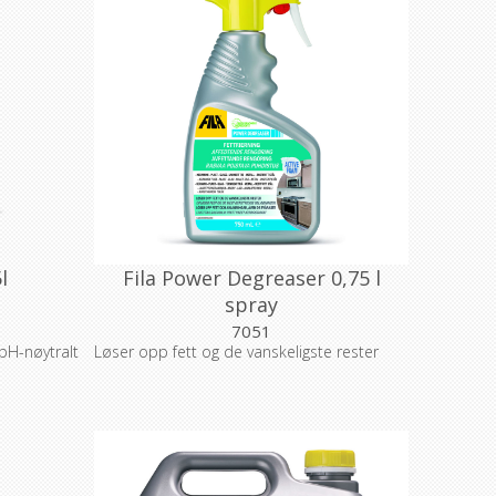
l
Fila Power Degreaser 0,75 l
spray
7051
-nøytralt
Løser opp fett og de vanskeligste rester