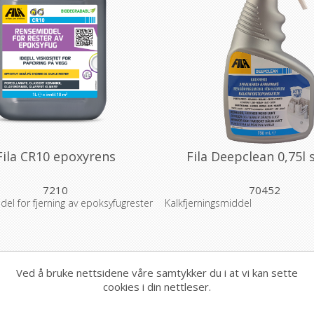
Fila CR10 epoxyrens
Fila Deepclean 0,75l 
7210
70452
el for fjerning av epoksyfugrester
Kalkfjerningsmiddel
Ved å bruke nettsidene våre samtykker du i at vi kan sette
cookies i din nettleser.