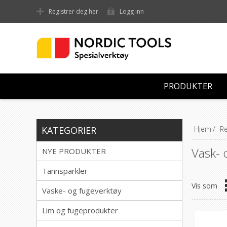
Registrer deg her
Logg inn
PRODUKTER
KATEGORIER
Hjem
/
Re
Vask- 
NYE PRODUKTER
Tannsparkler
Vis som
Vaske- og fugeverktøy
Lim og fugeprodukter