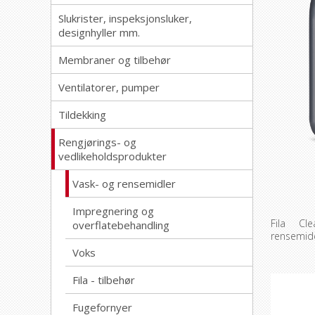
Slukrister, inspeksjonsluker,
designhyller mm.
Membraner og tilbehør
Ventilatorer, pumper
Tildekking
Rengjørings- og
vedlikeholdsprodukter
Vask- og rensemidler
Impregnering og
Fila Cl
overflatebehandling
rensemidd
Voks
Fila - tilbehør
Fugefornyer