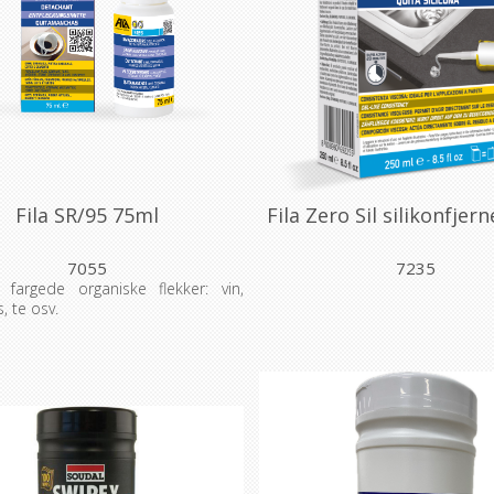
Fila SR/95 75ml
Fila Zero Sil silikonfjern
7055
7235
 fargede organiske flekker: vin,
s, te osv.