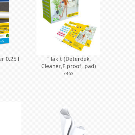
er 0,25 l
Filakit (Deterdek,
Cleaner,F.proof, pad)
7463