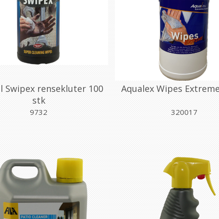
l Swipex rensekluter 100
Aqualex Wipes Extreme
stk
9732
320017