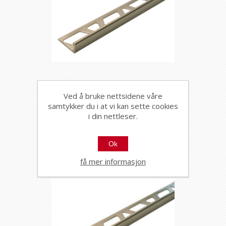
Kerajolly 11mm ASB polert
Ved å bruke nettsidene våre
alu 27m
samtykker du i at vi kan sette cookies
3354
i din nettleser.
KJ110ASB
Ok
få mer informasjon