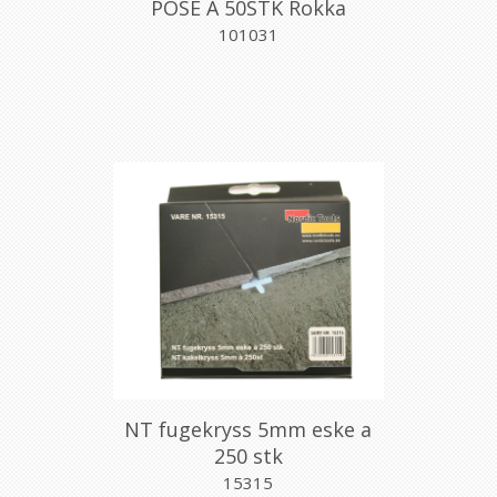
POSE A 50STK Rokka
101031
NT fugekryss 5mm eske a
250 stk
15315