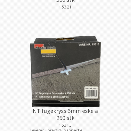
15321
NT fugekryss 3mm eske a
250 stk
15313
Leveres i praktisk pappeske