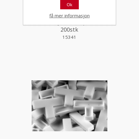
Ok
få mer informasjon
NT t-kryss 4mm pose a
200stk
15341