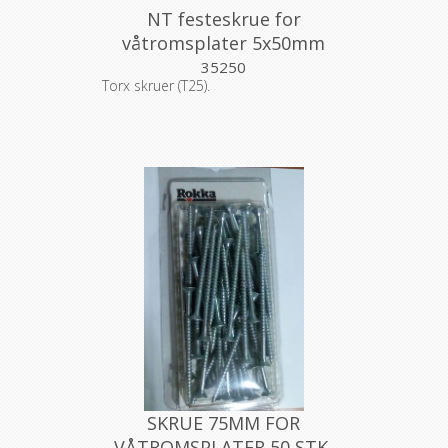
NT festeskrue for
våtromsplater 5x50mm
eske a 200 stk
35250
Torx skruer (T25).
SKRUE 75MM FOR
VÅTROMSPLATER 50 STK,