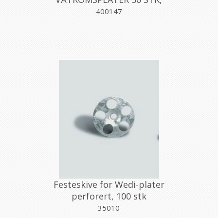
AQUALEX
400147
Festeskive for Wedi-plater
perforert, 100 stk
35010