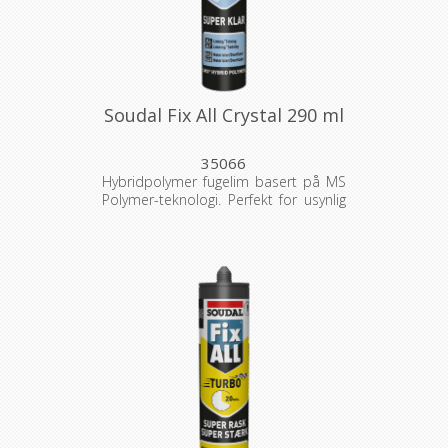
Soudal Fix All Crystal 290 ml
35066
Hybridpolymer fugelim basert på MS
Polymer-teknologi. Perfekt for usynlig
liming og tetting på nesten alle
materialer – innendørs og utendørs,
selv på fuktige overflater.