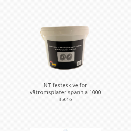
NT festeskive for
våtromsplater spann a 1000
stk.
35016