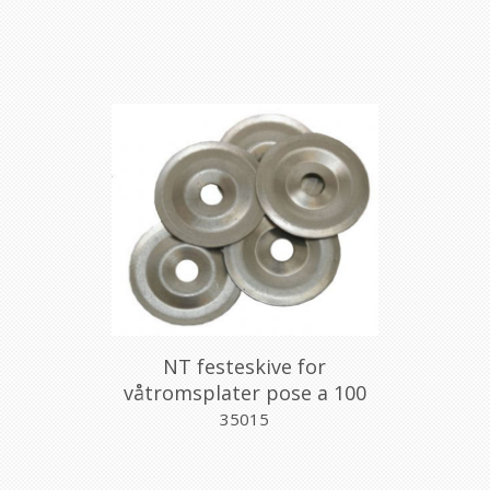
NT festeskive for
våtromsplater pose a 100
stk.
35015