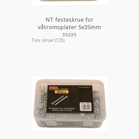
NT festeskrue for
våtromsplater 5x35mm
eske a 200 stk
35235
Torx skruer (T25).