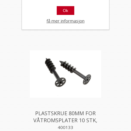
Extreme
102043
Ok
290ml hvit
få mer informasjon
PLASTSKRUE 80MM FOR
VÅTROMSPLATER 10 STK,
AQUALEX
400133