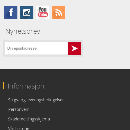
Nyhetsbrev
Informasjon
Salgs- og leveringsbetingelser
Personvern
Skademeldingsskjema
Vår historie