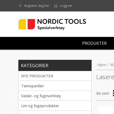
Registrer deg her
Logg inn
PRODUKTER
KATEGORIER
Hjem
/
Må
Laser
NYE PRODUKTER
Tannsparkler
Vis som
Vaske- og fugeverktøy
Lim og fugeprodukter