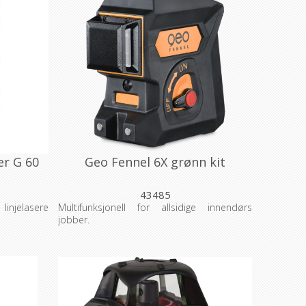
er G 60
Geo Fennel 6X grønn kit
43485
linjelasere
Multifunksjonell for allsidige innendørs
jobber.