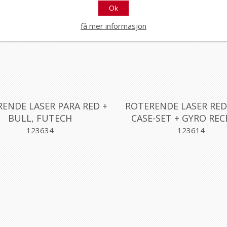
Ok
få mer informasjon
ENDE LASER PARA RED +
ROTERENDE LASER RED
BULL, FUTECH
CASE-SET + GYRO REC
FUTECH
123634
123614