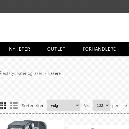
NYHETER
OUTLET
FORHANDLERE
leutstyr, vater og laser
/
Lasere
e
Sorter etter
Vis
per side