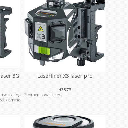
laser 3G
Laserliner X3 laser pro
43375
risontal og
3 dimensjonal laser.
 med klemme