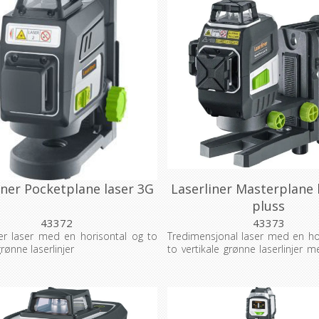
iner Pocketplane laser 3G
Laserliner Masterplane 
pluss
43372
43373
er laser med en horisontal og to
Tredimensjonal laser med en ho
grønne laserlinjer
to vertikale grønne laserlinjer
og veggbrakett