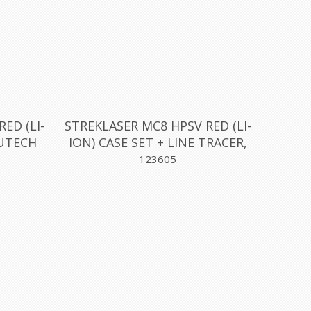
ED (LI-
STREKLASER MC8 HPSV RED (LI-
FUTECH
ION) CASE SET + LINE TRACER,
FUTECH
123605