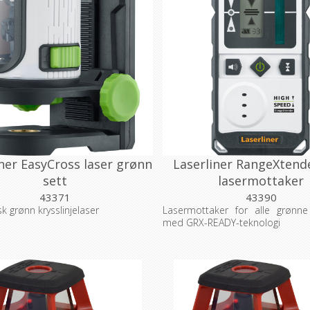
iner EasyCross laser grønn
Laserliner RangeXtend
sett
lasermottaker
43371
43390
k grønn krysslinjelaser
Lasermottaker for alle grønne 
med GRX-READY-teknologi