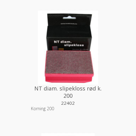
NT diam. slipekloss rød k.
200
22402
Korning 200