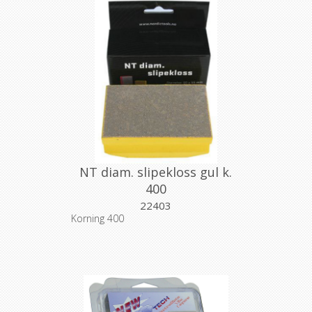
NT diam. slipekloss gul k.
400
22403
Korning 400