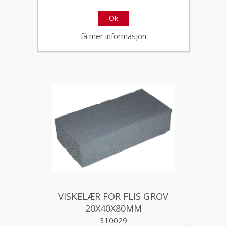
7436
Ok
få mer informasjon
VISKELÆR FOR FLIS GROV
20X40X80MM
310029