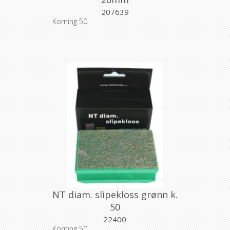
207639
Korning 50
NT diam. slipekloss grønn k.
50
22400
Korning 50