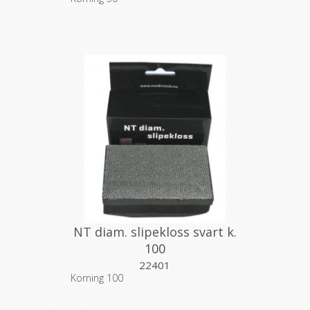
NT diam. slipekloss svart k.
100
22401
Korning 100