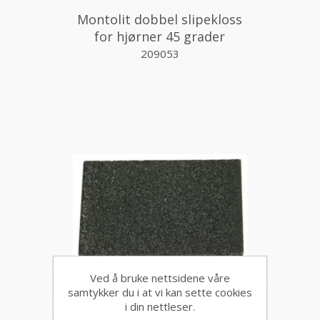
Montolit dobbel slipekloss
for hjørner 45 grader
209053
Ved å bruke nettsidene våre
samtykker du i at vi kan sette cookies
NT viskelær
i din nettleser.