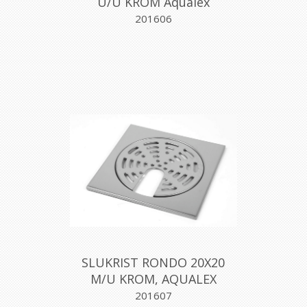
U/U KROM Aqualex
201606
SLUKRIST RONDO 20X20
M/U KROM, AQUALEX
201607