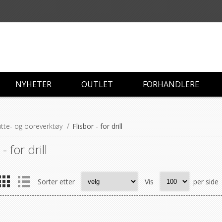
NYHETER
OUTLET
FORHANDLERE
tte- og boreverktøy
/
Flisbor - for drill
- for drill
Sorter etter
Vis
per side