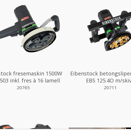
stock fresemaskin 1500W
Eibenstock betongslipe
503 inkl. fres à 16 lamell
EBS 125.4O m/ski
20765
20711