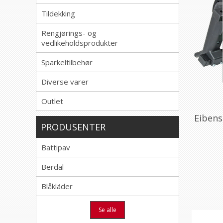
Tildekking
Rengjørings- og
vedlikeholdsprodukter
Sparkeltilbehør
Diverse varer
Outlet
Eibens
PRODUSENTER
Battipav
Berdal
Blåkläder
Se alle