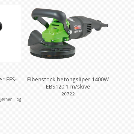
er EES-
Eibenstock betongsliper 1400W
EBS120.1 m/skive
20722
jørner og