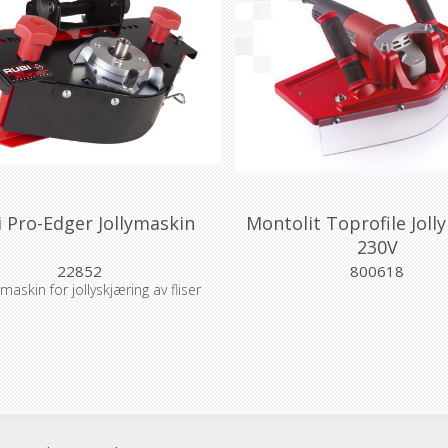
 Pro-Edger Jollymaskin
Montolit Toprofile Joll
230V
22852
800618
skin for jollyskjæring av fliser