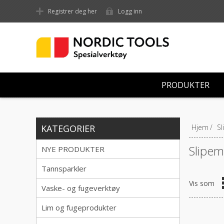
Registrer deg her
Logg inn
PRODUKTER
KATEGORIER
Hjem
/
Sl
Slipem
NYE PRODUKTER
Tannsparkler
Vis som
Vaske- og fugeverktøy
Lim og fugeprodukter