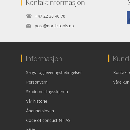
Kontaktinformasjon
+47 22 30 40 70
post@nordictools.no
Informasjon
Kunde
Salgs- og leveringsbetingelser
Kontakt 
Personvern
Våre kun
Skademeldingsskjema
Vår historie
Åpenhetsloven
Code of conduct NT AS
Miljø