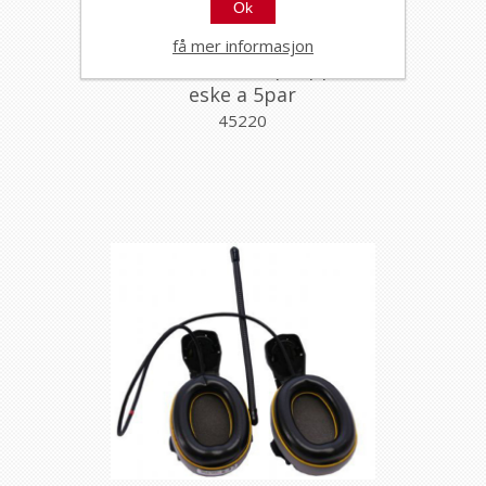
Ok
få mer informasjon
Hørselvern Ørepropper
eske a 5par
45220