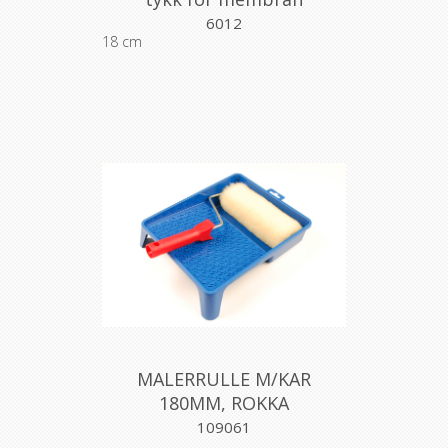
6012
18 cm
MALERRULLE M/KAR
180MM, ROKKA
109061