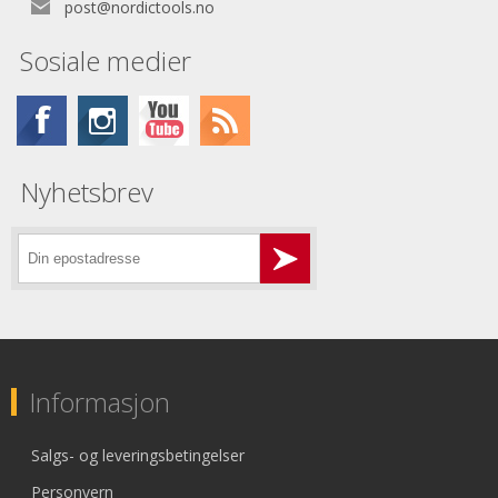
post@nordictools.no
Sosiale medier
Nyhetsbrev
Informasjon
Salgs- og leveringsbetingelser
Personvern