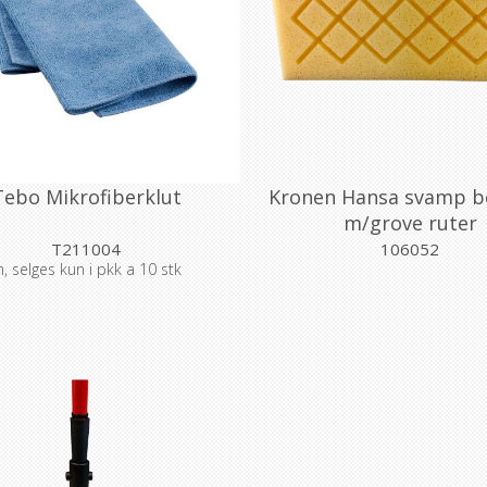
Tebo Mikrofiberklut
Kronen Hansa svamp b
m/grove ruter
T211004
106052
, selges kun i pkk a 10 stk