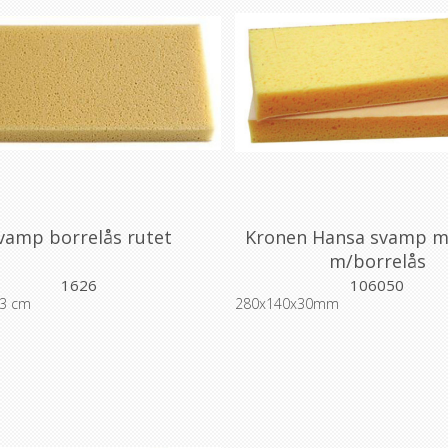
vamp borrelås rutet
Kronen Hansa svamp m
m/borrelås
1626
106050
 3 cm
280x140x30mm