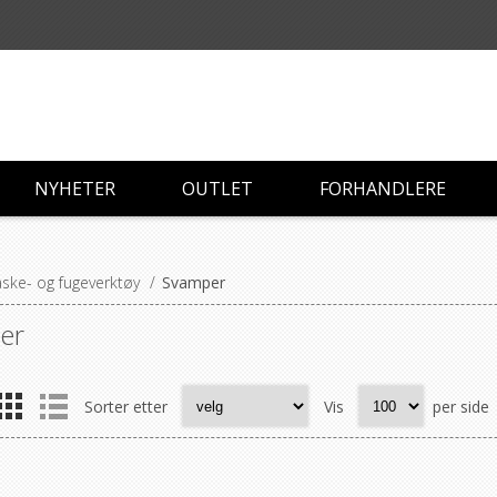
NYHETER
OUTLET
FORHANDLERE
ske- og fugeverktøy
/
Svamper
er
Sorter etter
Vis
per side