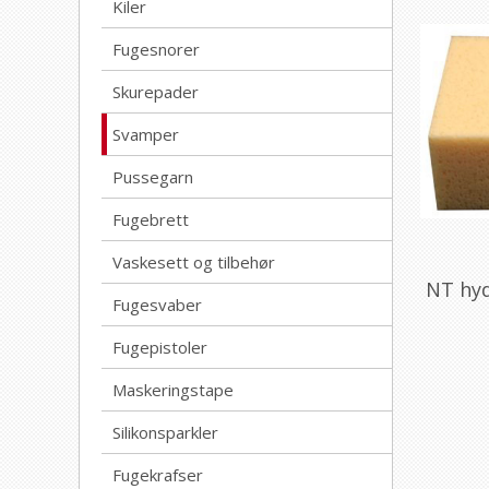
Kiler
Fugesnorer
Skurepader
Svamper
Pussegarn
Fugebrett
Vaskesett og tilbehør
NT hyd
Fugesvaber
Fugepistoler
Maskeringstape
Silikonsparkler
Fugekrafser