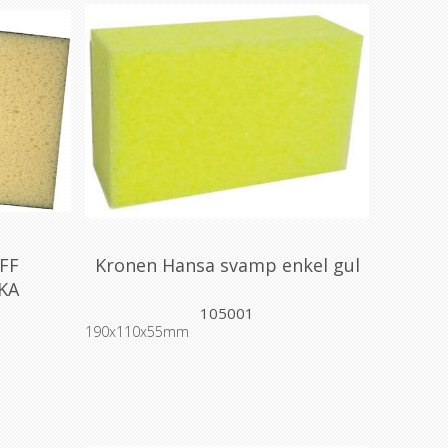
FF
Kronen Hansa svamp enkel gul
KA
105001
190x110x55mm