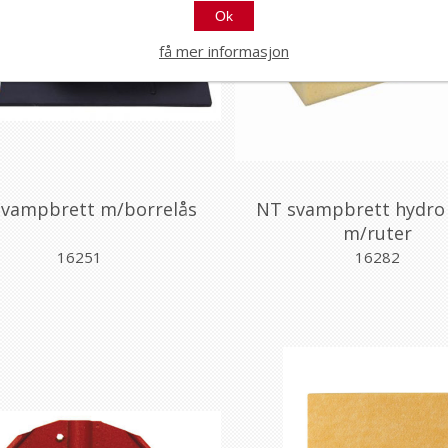
Ok
få mer informasjon
svampbrett m/borrelås
NT svampbrett hydro
m/ruter
16251
16282