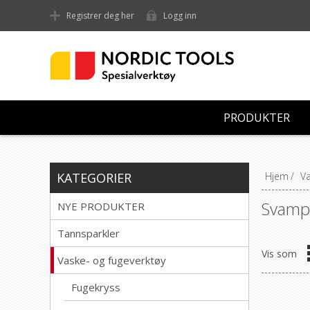
Registrer deg her
Logg inn
PRODUKTER
KATEGORIER
Hjem
/
Va
Svamp
NYE PRODUKTER
Tannsparkler
Vis som
Vaske- og fugeverktøy
Fugekryss