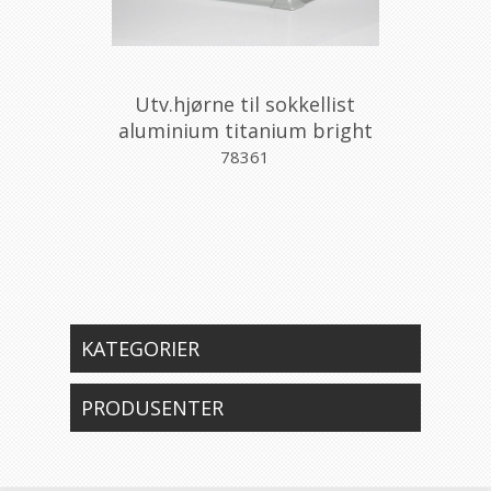
Utv.hjørne til sokkellist
aluminium titanium bright
satin 60mm90/6TM SF,
78361
Profilpas
KATEGORIER
PRODUSENTER