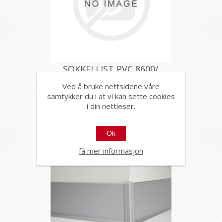
SOKKELLIST PVC 8600/
F.KODE 556 LYS GRÅ
Ved å bruke nettsidene våre
70MMX200CM, PROFILPAS
29794
samtykker du i at vi kan sette cookies
i din nettleser.
Ok
få mer informasjon