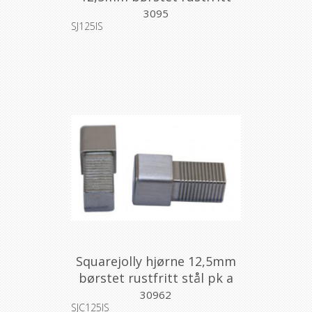
stål 2,7m
3095
SJ125IS
Squarejolly hjørne 12,5mm
børstet rustfritt stål pk a
2stk
30962
SJC125IS