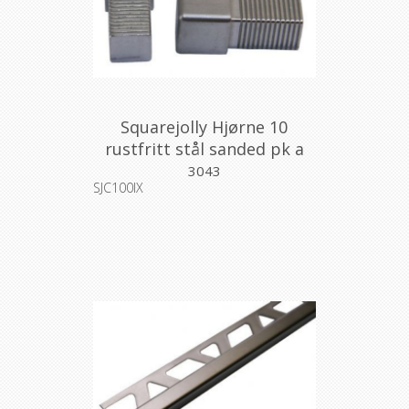
Squarejolly Hjørne 10
rustfritt stål sanded pk a
2stk
3043
SJC100IX