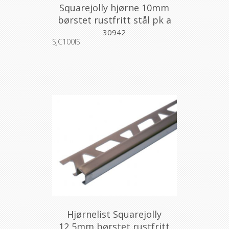
Squarejolly hjørne 10mm
børstet rustfritt stål pk a
2stk
30942
SJC100IS
Hjørnelist Squarejolly
12,5mm børstet rustfritt