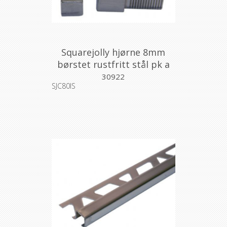
Squarejolly hjørne 8mm
børstet rustfritt stål pk a
2stk
30922
SJC80IS