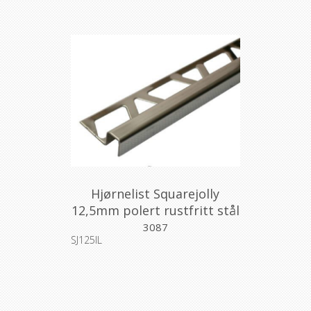
Hjørnelist Squarejolly
12,5mm polert rustfritt stål
2,7m
3087
SJ125IL