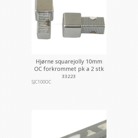
Hjørne squarejolly 10mm
OC forkrommet pk a 2 stk
33223
SJC100OC