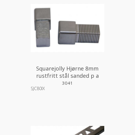
Squarejolly Hjørne 8mm
rustfritt stål sanded p a
2stk
3041
SJC80IX