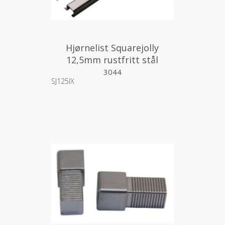
Hjørnelist Squarejolly
12,5mm rustfritt stål
sanded 2,7m
3044
SJ125IX