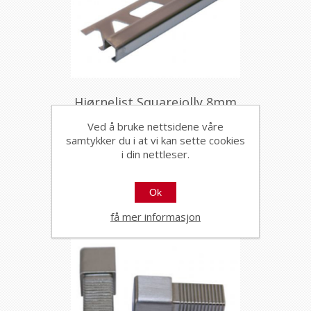
Hjørnelist Squarejolly 8mm
børstet rustfritt stål 2,7m
Ved å bruke nettsidene våre
3091
samtykker du i at vi kan sette cookies
SJ80IS
i din nettleser.
Ok
få mer informasjon