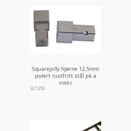
Squarejolly hjørne 12,5mm
polert rustfritt stål pk a
2stk
30882
SJC125IL