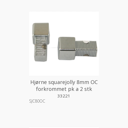
Hjørne squarejolly 8mm OC
forkrommet pk a 2 stk
33221
SJC80OC