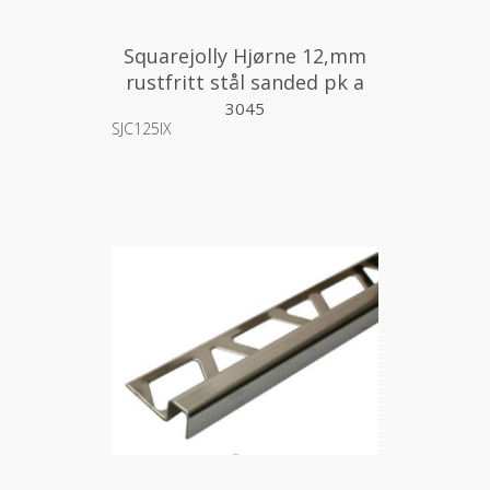
Squarejolly Hjørne 12,mm
rustfritt stål sanded pk a
2stk
3045
SJC125IX