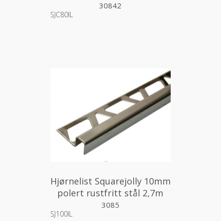
2stk
30842
SJC80IL
Hjørnelist Squarejolly 10mm
polert rustfritt stål 2,7m
3085
SJ100IL