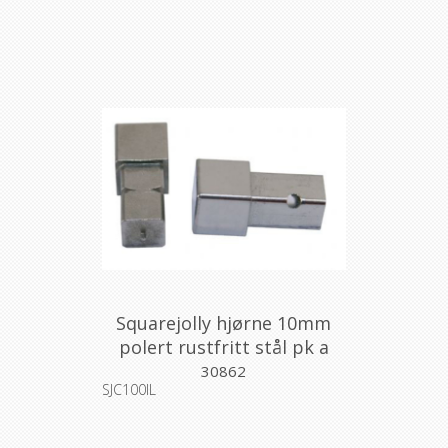
Squarejolly hjørne 10mm
polert rustfritt stål pk a
2stk
30862
SJC100IL