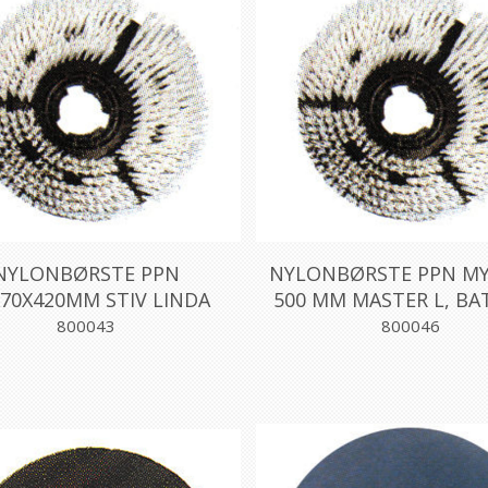
NYLONBØRSTE PPN
NYLONBØRSTE PPN MYK
X70X420MM STIV LINDA
500 MM MASTER L, BA
800043
800046