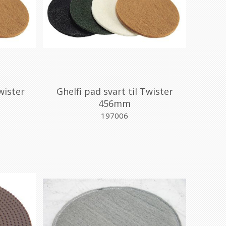
wister
Ghelfi pad svart til Twister
456mm
197006