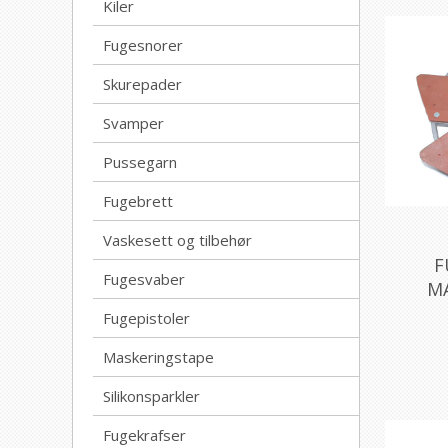
Kiler
Fugesnorer
Skurepader
Svamper
Pussegarn
Fugebrett
Vaskesett og tilbehør
F
Fugesvaber
M
Fugepistoler
Maskeringstape
Silikonsparkler
Fugekrafser