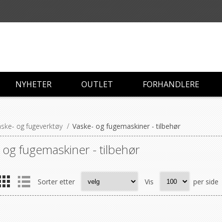
NYHETER
OUTLET
FORHANDLERE
ske- og fugeverktøy
/
Vaske- og fugemaskiner - tilbehør
 og fugemaskiner - tilbehør
Sorter etter
Vis
per side