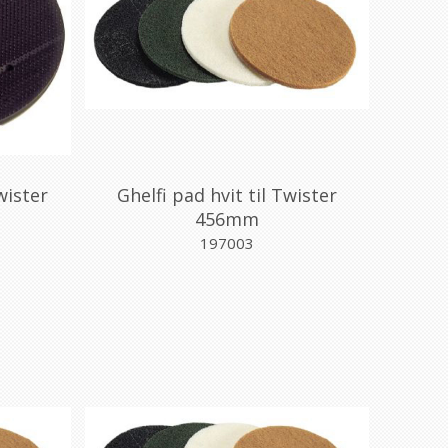
wister
Ghelfi pad hvit til Twister
456mm
197003