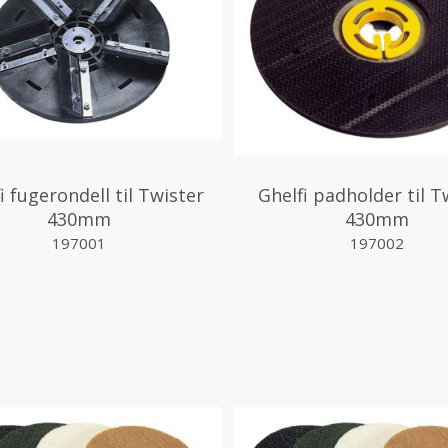
i fugerondell til Twister
Ghelfi padholder til T
430mm
430mm
197001
197002