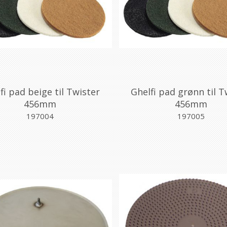
fi pad beige til Twister
Ghelfi pad grønn til T
456mm
456mm
197004
197005