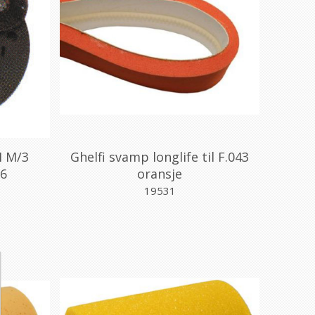
 M/3
Ghelfi svamp longlife til F.043
36
oransje
19531