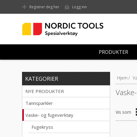
Registrer deg her
Logg inn
PRODUKTER
KATEGORIER
Hjem
/
Va
Vaske-
NYE PRODUKTER
Tannsparkler
Vis som
Vaske- og fugeverktøy
Fugekryss