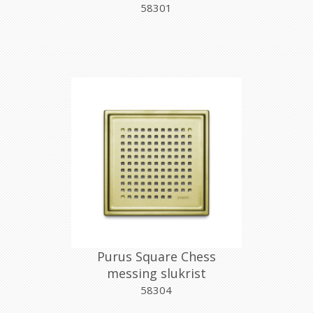
58301
Purus Square Chess
messing slukrist
197x197mm
58304