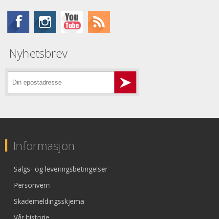
Nyhetsbrev
Informasjon
Salgs- og leveringsbetingelser
Personvern
Skademeldingsskjema
Vår historie