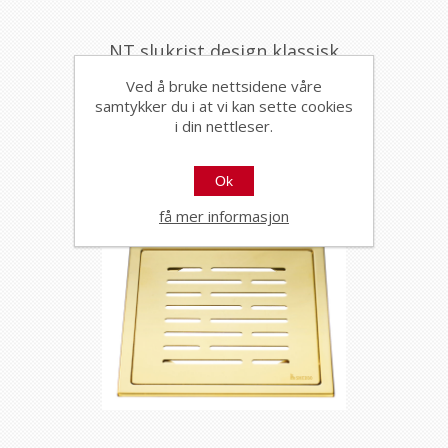
NT slukrist design klassisk
20x20 messing
Ved å bruke nettsidene våre
59528
samtykker du i at vi kan sette cookies
i din nettleser.
Ok
få mer informasjon