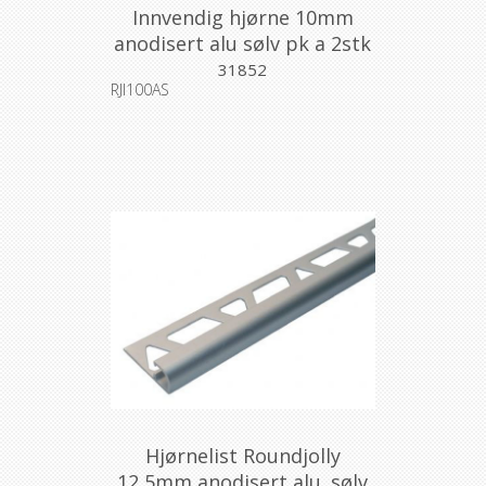
Innvendig hjørne 10mm
anodisert alu sølv pk a 2stk
31852
RJI100AS
Hjørnelist Roundjolly
12,5mm anodisert alu. sølv