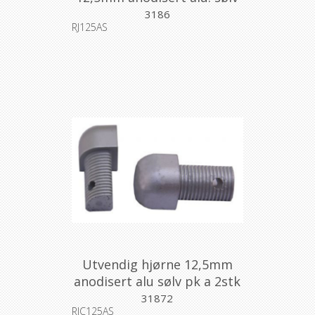
2,7m
3186
RJ125AS
Utvendig hjørne 12,5mm
anodisert alu sølv pk a 2stk
31872
RJC125AS