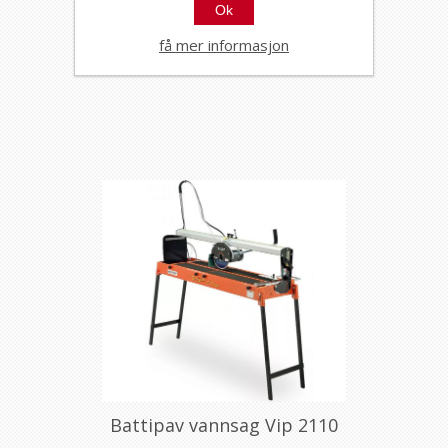
Ok
Battipav vannsag Dynamic
760S
få mer informasjon
21656
Battipav vannsag Vip 2110