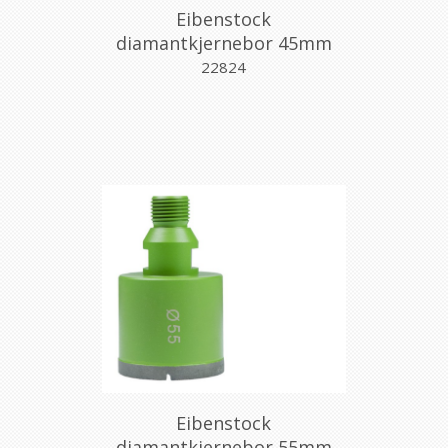
Eibenstock
diamantkjernebor 45mm
m/gjenger
22824
Eibenstock
diamantkjernebor 55mm