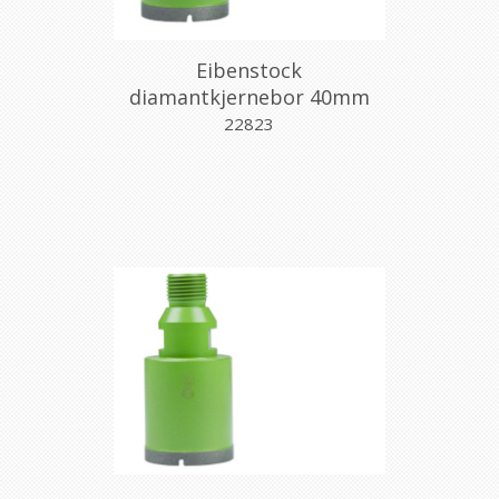
Eibenstock
diamantkjernebor 40mm
m/gjenger
22823