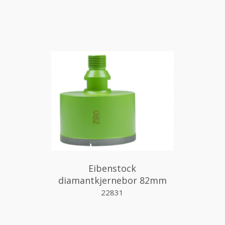
Eibenstock
diamantkjernebor 82mm
m/gjenger
22831