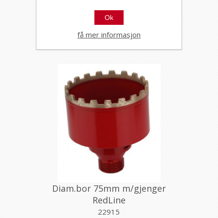
RedLine
22913
Ok
få mer informasjon
Diam.bor 75mm m/gjenger
RedLine
22915