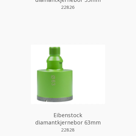
m/gjenger
22826
Eibenstock
diamantkjernebor 63mm
m/gjenger
22828