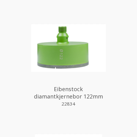
Eibenstock
diamantkjernebor 122mm
m/gjenger
22834