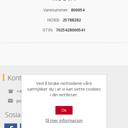
Varenummer:
800054
NOBB:
25788282
GTIN:
7025428000541
Kontaktinformasjon
Ved å bruke nettsidene våre
samtykker du i at vi kan sette cookies
+47 22 30 40 70
i din nettleser.
post@nordictools.no
Ok
Sosiale medier
få mer informasjon