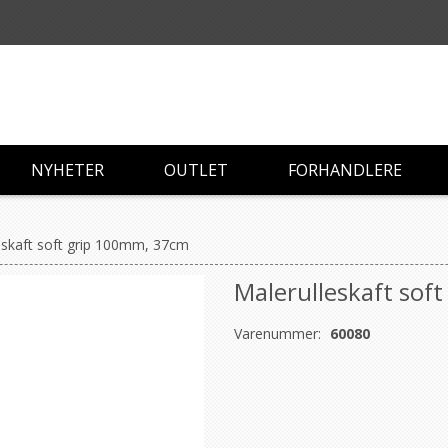
NYHETER
OUTLET
FORHANDLERE
eskaft soft grip 100mm, 37cm
Malerulleskaft sof
Varenummer:
60080