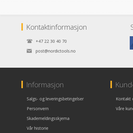
Kontaktinformasjon
+47 22 30 40 70
post@nordictools.no
Informasjon
Kunde
Salgs- og leveringsbetingelser
Kontakt 
Personvern
Våre kun
Skademeldingsskjema
Vår historie