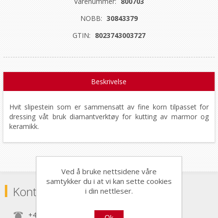
Varenummer:
800703
NOBB:
30843379
GTIN:
8023743003727
Beskrivelse
Hvit slipestein som er sammensatt av fine korn tilpasset for
dressing våt bruk diamantverktøy for kutting av marmor og
keramikk.
Ved å bruke nettsidene våre
samtykker du i at vi kan sette cookies
Kontaktinformasjon
i din nettleser.
+47 22 30 40 70
Ok