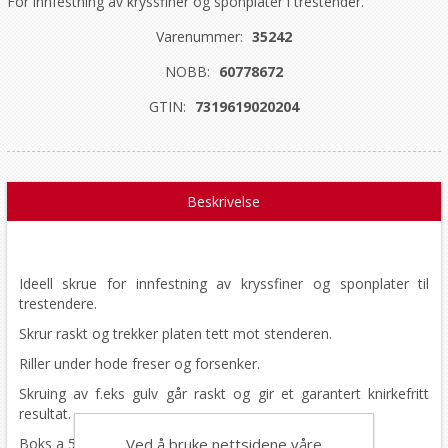
For innfestning av kryssfiner og sponplater i trestender.
Varenummer:
35242
NOBB:
60778672
GTIN:
7319619020204
Beskrivelse
Ideell skrue for innfestning av kryssfiner og sponplater til
trestendere.
Skrur raskt og trekker platen tett mot stenderen.
Riller under hode freser og forsenker.
Skruing av f.eks gulv går raskt og gir et garantert knirkefritt
resultat.
Ved å bruke nettsidene våre
Boks a 500 stk.