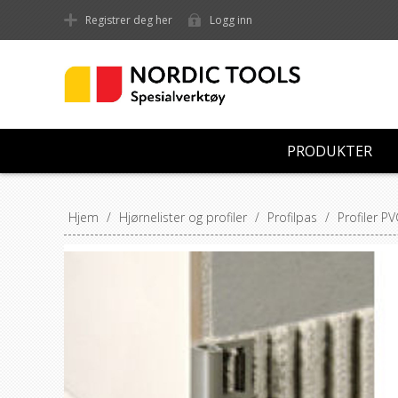
Registrer deg her
Logg inn
PRODUKTER
Hjem
/
Hjørnelister og profiler
/
Profilpas
/
Profiler PV