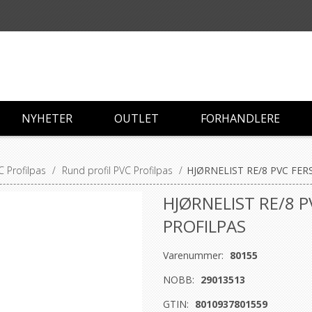
NYHETER
OUTLET
FORHANDLERE
C Profilpas
/
Rund profil PVC Profilpas
/
HJØRNELIST RE/8 PVC FE
HJØRNELIST RE/8 
PROFILPAS
Varenummer:
80155
NOBB:
29013513
GTIN:
8010937801559