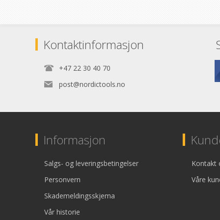
Kontaktinformasjon
+47 22 30 40 70
post@nordictools.no
Informasjon
Kunde
Salgs- og leveringsbetingelser
Kontakt 
Personvern
Våre kun
Skademeldingsskjema
Vår historie