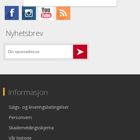
Nyhetsbrev
Informasjon
Salgs- og leveringsbetingelser
Personvern
Skademeldingsskjema
Vår historie