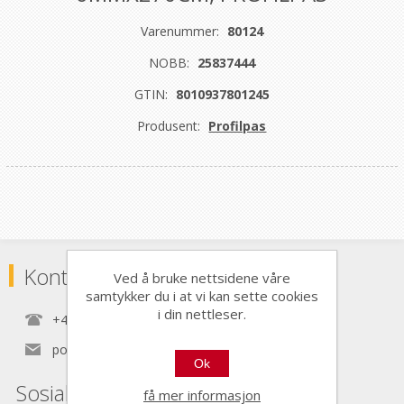
Varenummer:
80124
NOBB:
25837444
GTIN:
8010937801245
Produsent:
Profilpas
Kontaktinformasjon
Ved å bruke nettsidene våre
samtykker du i at vi kan sette cookies
i din nettleser.
+47 22 30 40 70
post@nordictools.no
Ok
Sosiale medier
få mer informasjon