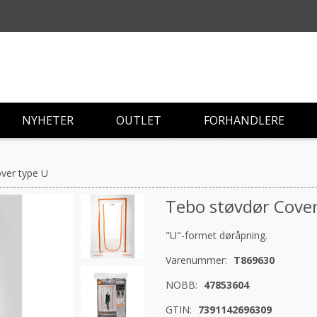
NYHETER
OUTLET
FORHANDLERE
ver type U
Tebo støvdør Cover
"U"-formet døråpning.
Varenummer:
T869630
NOBB:
47853604
GTIN:
7391142696309