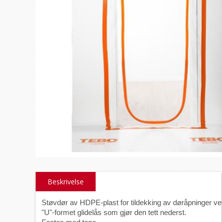
Beskrivelse
Støvdør av HDPE-plast for tildekking av døråpninger ved
"U"-formet glidelås som gjør den tett nederst.
