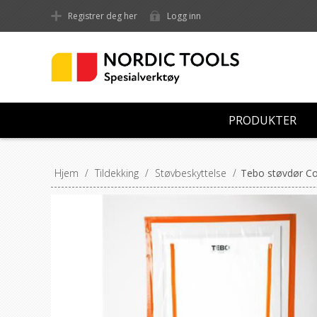
Registrer deg her
Logg inn
PRODUKTER
Hjem
/
Tildekking
/
Støvbeskyttelse
/
Tebo støvdør Co