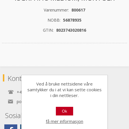
Varenummer:
800617
NOBB:
56878935
GTIN:
8023743020816
Kontaktinformasjon
Ved å bruke nettsidene våre
samtykker du i at vi kan sette cookies
+47 22 30 40 70
i din nettleser.
post@nordictools.no
Ok
Sosiale medier
få mer informasjon