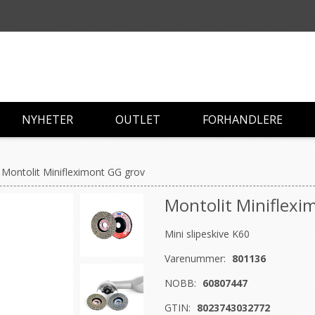
NYHETER
OUTLET
FORHANDLERE
Montolit Minifleximont GG grov
Montolit Miniflexi
Mini slipeskive K60
Varenummer:
801136
NOBB:
60807447
GTIN:
8023743032772