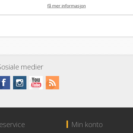
Angle Grinder).
få mer informasjon
Sosiale medier
service
Min konto