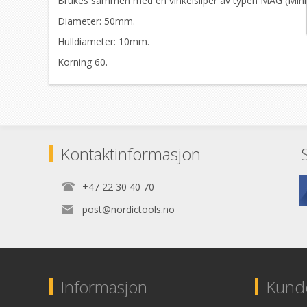
Brukes sammen med en vinkelsliper av typen MAG (Mini 
Diameter: 50mm.
Hulldiameter: 10mm.
Korning 60.
Kontaktinformasjon
+47 22 30 40 70
post@nordictools.no
Informasjon
Kunde