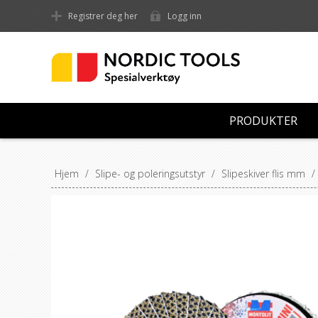
Registrer deg her
Logg inn
PRODUKTER
Hjem
/
Slipe- og poleringsutstyr
/
Slipeskiver flis mm
/