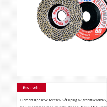
Beskrivelse
Diamantslipeskive for tørr-/våtsliping av granittkeramikk,