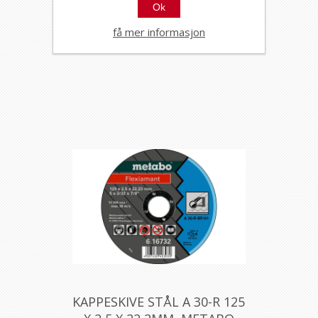
Ok
DYKKSAGBLAD TRE/METALL
BIM 34MM, METABO
få mer informasjon
626953000
KAPPESKIVE STÅL A 30-R 125