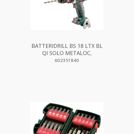
BATTERIDRILL BS 18 LTX BL
QI SOLO METALOC,
METABO
602351840