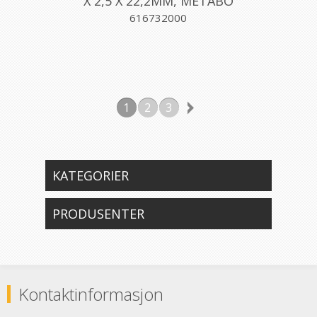
X 2,5 X 22,2MM, METABO
616732000
1
2
3
KATEGORIER
PRODUSENTER
Kontaktinformasjon