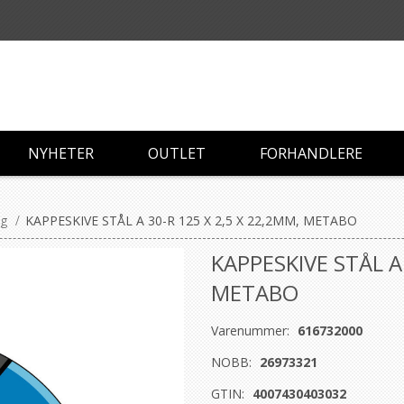
NYHETER
OUTLET
FORHANDLERE
ng
/
KAPPESKIVE STÅL A 30-R 125 X 2,5 X 22,2MM, METABO
KAPPESKIVE STÅL A 
METABO
Varenummer:
616732000
NOBB:
26973321
GTIN:
4007430403032