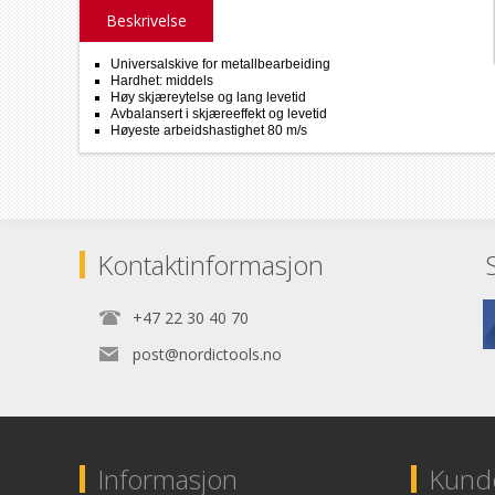
Beskrivelse
Universalskive for metallbearbeiding
Hardhet: middels
Høy skjæreytelse og lang levetid
Avbalansert i skjæreeffekt og levetid
Høyeste arbeidshastighet 80 m/s
Kontaktinformasjon
+47 22 30 40 70
post@nordictools.no
Informasjon
Kunde