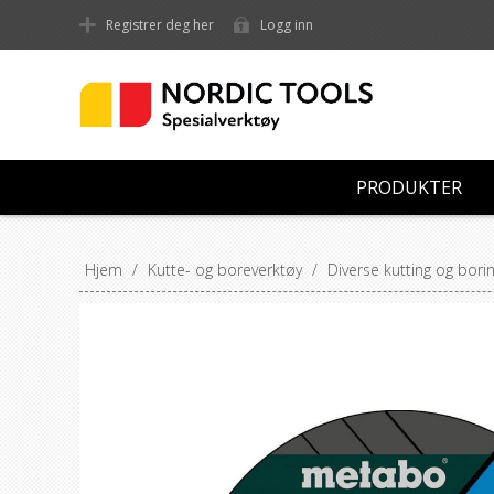
Registrer deg her
Logg inn
PRODUKTER
Hjem
/
Kutte- og boreverktøy
/
Diverse kutting og bori