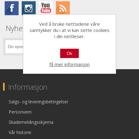
Ved å bruke nettsidene våre
Nyhetsbrev
samtykker du i at vi kan sette cookies
i din nettleser.
Ok
få mer informasjon
Informasjon
Salgs- og leveringsbetingelser
Personvern
Skademeldingsskjema
Vår historie