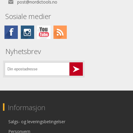
post@nordictools.no
Sosiale medier
Nyhetsbrev
Informasjon
Salgs- og leveringsbetingelser
Personvern