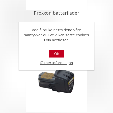
Proxxon batterilader
20831
Ved å bruke nettsidene våre
Til batteridrevet Proxxon LHW/A,
LWB/A
samtykker du i at vi kan sette cookies
i din nettleser.
Ok
få mer informasjon