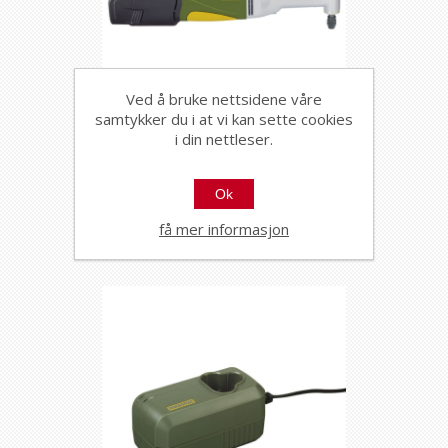
Ved å bruke nettsidene våre
samtykker du i at vi kan sette cookies
Proxxon batteridrevet
i din nettleser.
vinkelbor LWB/A
20830
Ok
Langhalset batteridrevet
vinkelbormaskin
få mer informasjon