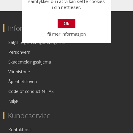
samtykker du i at vi kan sette cookies
i din nettleser.
Ok
Informasjon
få mer informasjon
Salgs- og leveringsbetingelser
Personvern
Skademeldingsskjema
Vår historie
Åpenhetsloven
Code of conduct NT AS
Miljø
Kundeservice
Kontakt oss