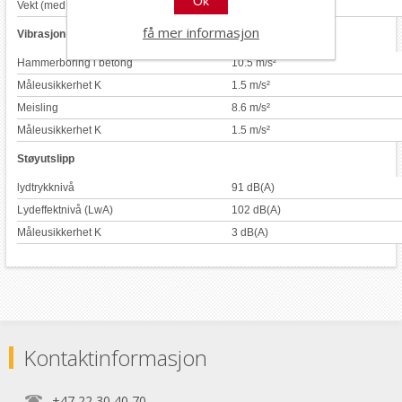
Ok
Vekt (med batteri)
3.4 kg
få mer informasjon
Vibrasjon
Hammerboring i betong
10.5 m/s²
Måleusikkerhet K
1.5 m/s²
Meisling
8.6 m/s²
Måleusikkerhet K
1.5 m/s²
Støyutslipp
lydtrykknivå
91 dB(A)
Lydeffektnivå (LwA)
102 dB(A)
Måleusikkerhet K
3 dB(A)
Kontaktinformasjon
+47 22 30 40 70