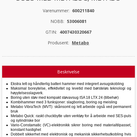
Varenummer:
600211840
NOBB:
53006081
GTIN:
4007430320667
Produsent:
Metabo
Beskrivelse
Ekstra lett og håndterlig batteri hammer med integrert avsugskobling
Maksimal boreytelse, effektivitet og levetid med børsteløs teknologi og
høyytelsesslagverk.
Boring uten støv med kompakt støvavsug ISA 18 LTX 24 (tilbehør)
Kombihammer med 3 funksjoner: slagboring, boring og meisling
Metabo VibraTech (MVT): skånsomt og lett arbeide også ved permanent
bruk
Metabo Quick: raskt chuckbytte uten verktøy for å arbeide med SES-puls
og sylindriske bor
Vario-Constamatic (VC)-elektronikk sikrer boring med materialtilpasset,
konstant hastighet
Dobbelt sikkerhet med elektronisk og mekanisk sikkerhetsutkobling hvis