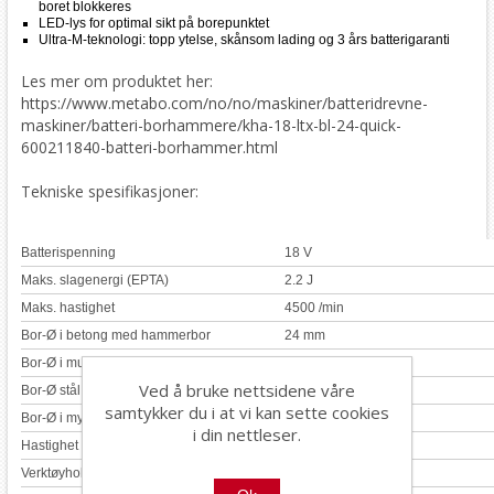
boret blokkeres
LED-lys for optimal sikt på borepunktet
Ultra-M-teknologi: topp ytelse, skånsom lading og 3 års batterigaranti
Les mer om produktet her:
https://www.metabo.com/no/no/maskiner/batteridrevne-
maskiner/batteri-borhammere/kha-18-ltx-bl-24-quick-
600211840-batteri-borhammer.html
Tekniske spesifikasjoner:
Batterispenning
18 V
Maks. slagenergi (EPTA)
2.2 J
Maks. hastighet
4500 /min
Bor-Ø i betong med hammerbor
24 mm
Bor-Ø i mur med borkroner
68 mm
Ved å bruke nettsidene våre
Bor-Ø stål
13 mm
samtykker du i at vi kan sette cookies
Bor-Ø i mykt tre
25 mm
i din nettleser.
Hastighet
0 - 1200 /min
Verktøyholder
SDS-plus