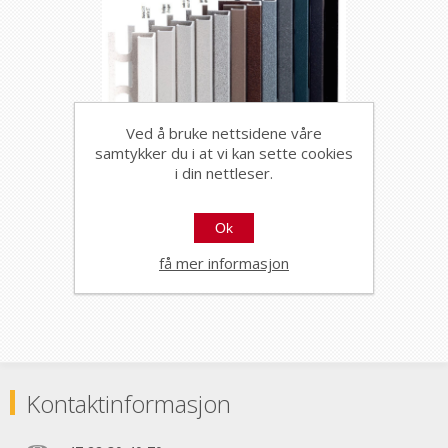
Ved å bruke nettsidene våre
samtykker du i at vi kan sette cookies
HJØRNELIST FIRKANT
i din nettleser.
ZQVN/11 STONE
ALUMINIUM ANTRACITE
89106
Ok
GREY 11MMX270CM,
PROFILPAS
få mer informasjon
Kontaktinformasjon