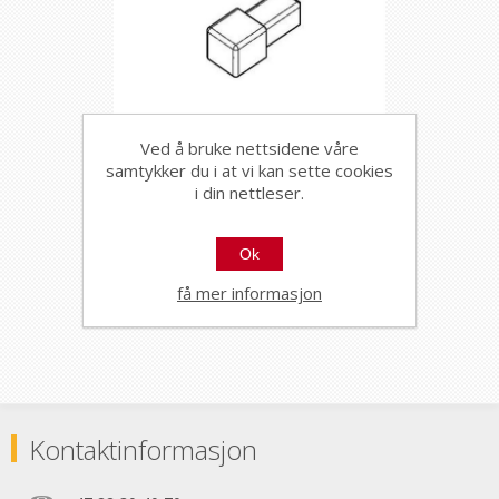
Ved å bruke nettsidene våre
samtykker du i at vi kan sette cookies
2/3 VEIS HJØRNE FIRKANT
i din nettleser.
ZQVN/10/EI STONE
ALUMINIUM RUST 10MM,
89103
Ok
PROFILPAS
få mer informasjon
Kontaktinformasjon