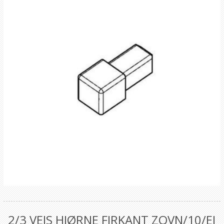
2/3 VEIS HJØRNE FIRKANT ZQVN/10/EI