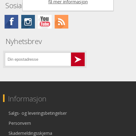
få mer informasjon
Sosiale medier
Nyhetsbrev
Informasjon
Salgs- og leveringsbetingelser
Personvern
Skademeldingsskjema