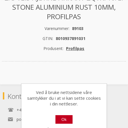
STONE ALUMINIUM RUST 10MM,
PROFILPAS
Varenummer:
89103
GTIN:
8010937891031
Produsent:
Profilpas
Ved å bruke nettsidene våre
Kontaktinformasjon
samtykker du i at vi kan sette cookies
i din nettleser.
+47 22 30 40 70
post@nordictools.no
Ok