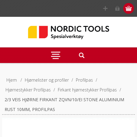
Hjem
/
Hjørnelister og profiler
/
Profilpas
/
Hjørnestykker Profilpas
/
Firkant hjørnestykker Profilpas
/
2/3 VEIS HJØRNE FIRKANT ZQVN/10/EI STONE ALUMINIUM
RUST 10MM, PROFILPAS