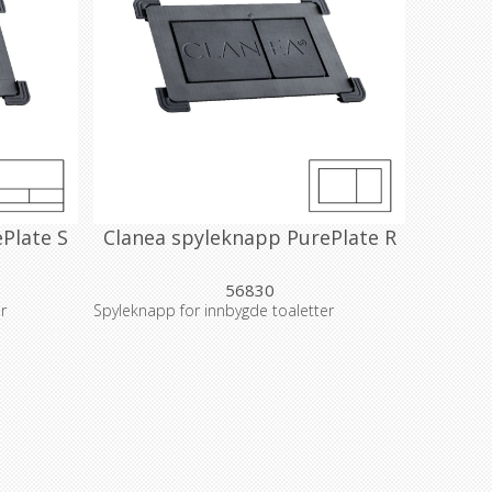
Plate S
Clanea spyleknapp PurePlate R
56830
r
Spyleknapp for innbygde toaletter