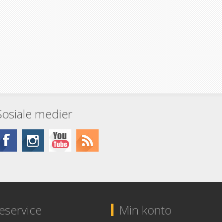
Sosiale medier
service
Min konto