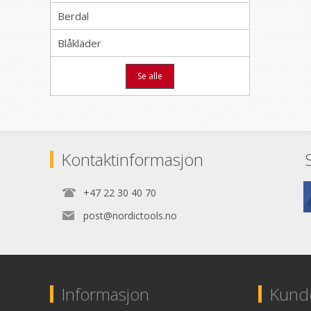
Berdal
Blåkläder
Se alle
Kontaktinformasjon
+47 22 30 40 70
post@nordictools.no
Informasjon
Kunde