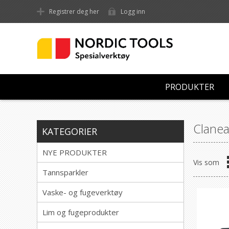
Registrer deg her
Logg inn
PRODUKTER
Clane
KATEGORIER
NYE PRODUKTER
Vis som
Tannsparkler
Vaske- og fugeverktøy
Lim og fugeprodukter