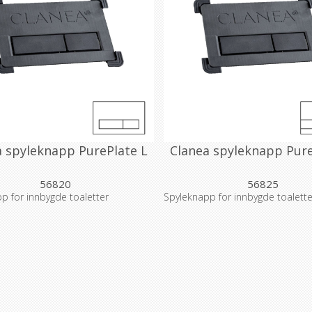
a spyleknapp PurePlate L
Clanea spyleknapp Pure
56820
56825
p for innbygde toaletter
Spyleknapp for innbygde toalette