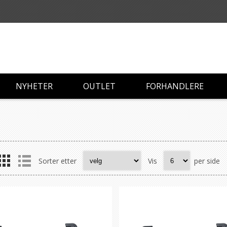
NYHETER
OUTLET
FORHANDLERE
a
Sorter etter
Vis
per side