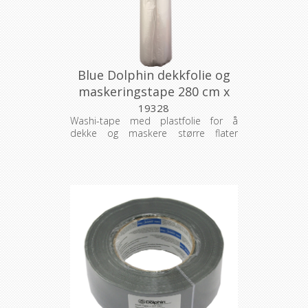
Blue Dolphin dekkfolie og
maskeringstape 280 cm x
15 m
19328
Washi-tape med plastfolie for å
dekke og maskere større flater
(vinduer, skap, glassflater, tapet).
Egnet for mange ulike underlag både
inne og ute.