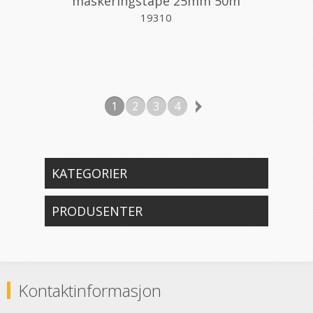
maskeringstape 25mm 50m
blå
19310
1
2
3
4
KATEGORIER
PRODUSENTER
Kontaktinformasjon