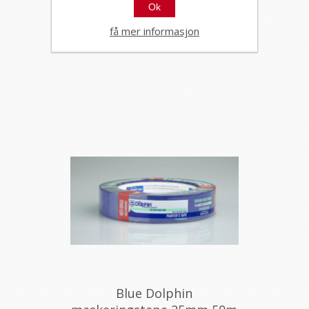
Ok
Blue Dolphin
maskeringstape 19mm 50m
få mer informasjon
gul
19301
Blue Dolphin