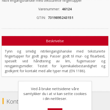
Nitril engangshanske med teksturerte fingertupper
Varenummer:
46124
GTIN:
7319895243151
Beskrivelse
Tynn og smidig nitril­engangshanske med teksturerte
fingertupper for godt grep. Passer godt til mur- og flisarbeid,
spesielt ved håndtering av lim, fugemasser og
rengjøringsmidler. Testet for kjemikaliebestandighet og
godkjent for kontakt med alle typer mat (EN 1186).
Ved å bruke nettsidene våre
samtykker du i at vi kan sette cookies
i din nettleser.
Kontaktinformasjon