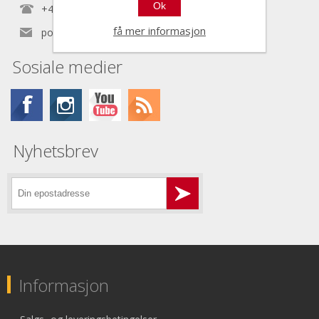
Ok
+47 22 30 40 70
få mer informasjon
post@nordictools.no
Sosiale medier
Nyhetsbrev
Informasjon